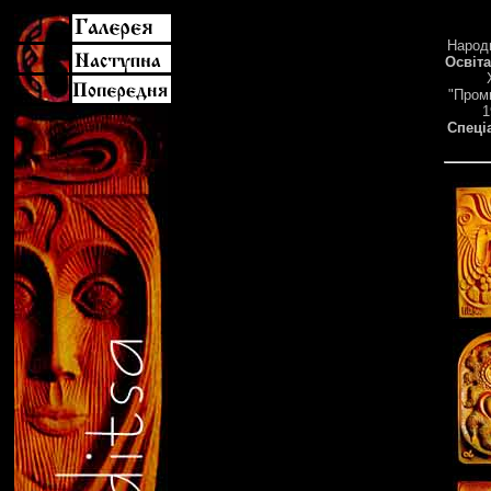
Народи
Освіта
"Проми
1
Спеці