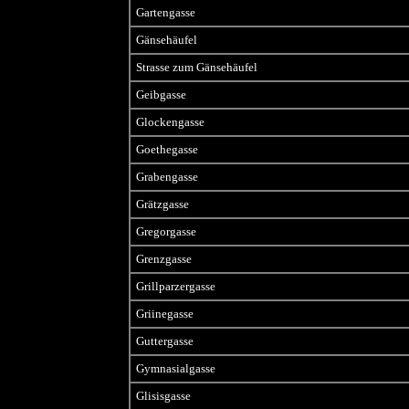
Gartengasse
Gänsehäufel
Strasse zum Gänsehäufel
Geibgasse
Glockengasse
Goethegasse
Grabengasse
Grätzgasse
Gregorgasse
Grenzgasse
Grillparzergasse
Griinegasse
Guttergasse
Gymnasialgasse
Glisisgasse