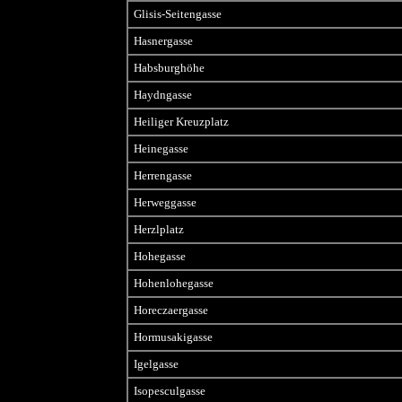
Glisis-Seitengasse
Hasnergasse
Habsburghöhe
Haydngasse
Heiliger Kreuzplatz
Heinegasse
Herrengasse
Herweggasse
Herzlplatz
Hohegasse
Hohenlohegasse
Horeczaergasse
Hormusakigasse
Igelgasse
Isopesculgasse