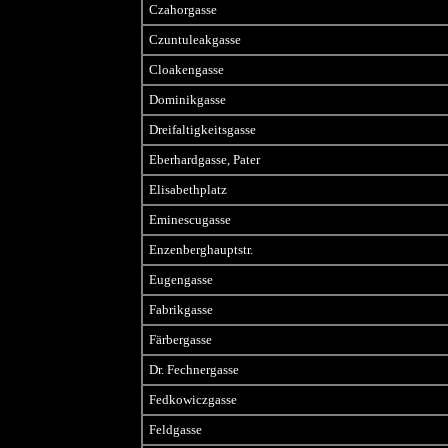
Czahorgasse
Czuntuleakgasse
Cloakengasse
Dominikgasse
Dreifaltigkeitsgasse
Eberhardgasse, Pater
Elisabethplatz
Eminescugasse
Enzenberghauptstr.
Eugengasse
Fabrikgasse
Färbergasse
Dr. Fechnergasse
Fedkowiczgasse
Feldgasse