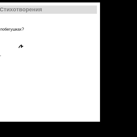
Стихотворения
 побегушках?
,