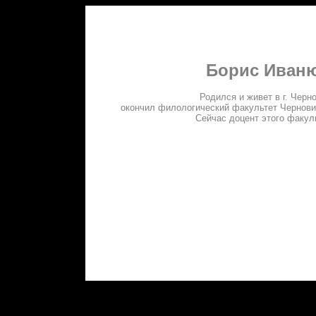
Борис Иван
Родился и живет в г. Черн
окончил филологический факультет Черновиц
Сейчас
доцент этого факул