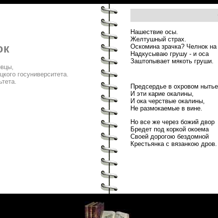
Нашествие осы.
Желтушный страх.
юк
Оскомина зрачка? Челнок на
Надкусываю грушу - и оса
Заштопывает мякоть груши.
овцы,
кого госуниверситета.
ьтета.
Предсердье в охровом нытье
И эти карие окалины,
И ока черствые окалины,
Не размокаемые в вине.
Но все же через божий двор
Бредет под коркой окоема
Своей дорогою бездомной
Крестьянка с вязанкою дров.