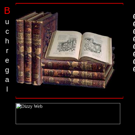
B
u
c
h
r
e
g
a
l